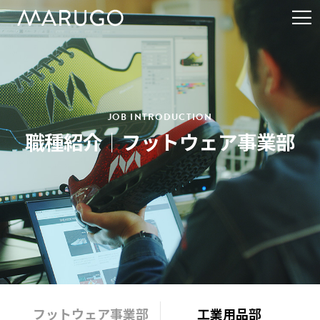
ME
SHIKI
TOKYO
JOB INTRODUCTION
職種紹介｜フットウェア事業部
MARUGO Wellness
（足袋シューズ専門）
フットウェア事業部
工業用品部